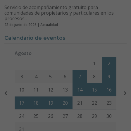
Servicio de acompañamiento gratuito para
comunidades de propietarios y particulares en los
procesos...
23 de junio de 2026 | Actualidad
Calendario de eventos
Agosto
Lunes
Martes
Miércoles
Jueves
Viernes
Sábado
Domi
1
2
3
4
5
6
7
8
9
10
11
12
13
14
15
16
17
18
19
20
21
22
23
24
25
26
27
28
29
30
31