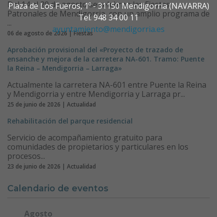
Del 14 al 20 de agosto se celebran las Fiestas
Plaza de Los Fueros, 1º - 31150 Mendigorria (NAVARRA)
Patronales de Mendigorria, con un amplio programa de
Tel. 948 34 00 11
...
ayuntamiento@mendigorria.es
06 de agosto de 2026 | Fiestas
Aprobación provisional del «Proyecto de trazado de
ensanche y mejora de la carretera NA-601. Tramo: Puente
la Reina – Mendigorria – Larraga»
Actualmente la carretera NA-601 entre Puente la Reina
y Mendigorria y entre Mendigorria y Larraga pr...
25 de junio de 2026 | Actualidad
Rehabilitación del parque residencial
Servicio de acompañamiento gratuito para
comunidades de propietarios y particulares en los
procesos...
23 de junio de 2026 | Actualidad
Calendario de eventos
Agosto