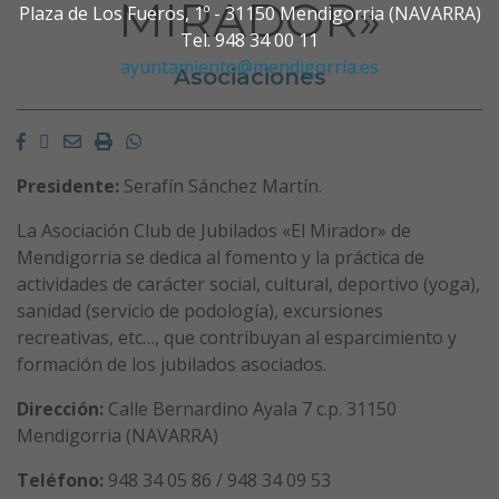
MIRADOR»
Plaza de Los Fueros, 1º - 31150 Mendigorria (NAVARRA)
Tel. 948 34 00 11
ayuntamiento@mendigorria.es
Asociaciones
Facebook
Twitter
Email
Imprimir
Whatsapp
Presidente:
Serafín Sánchez Martín.
La Asociación Club de Jubilados «El Mirador» de
Mendigorria se dedica al fomento y la práctica de
actividades de carácter social, cultural, deportivo (yoga),
sanidad (servicio de podología), excursiones
recreativas, etc…, que contribuyan al esparcimiento y
formación de los jubilados asociados.
Dirección:
Calle Bernardino Ayala 7 c.p. 31150
Mendigorria (NAVARRA)
Teléfono:
948 34 05 86 / 948 34 09 53