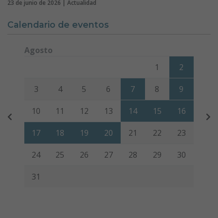
23 de junio de 2026 | Actualidad
Calendario de eventos
Agosto
Lunes
Martes
Miércoles
Jueves
Viernes
Sábado
Domi
1
2
3
4
5
6
7
8
9
10
11
12
13
14
15
16
17
18
19
20
21
22
23
24
25
26
27
28
29
30
31