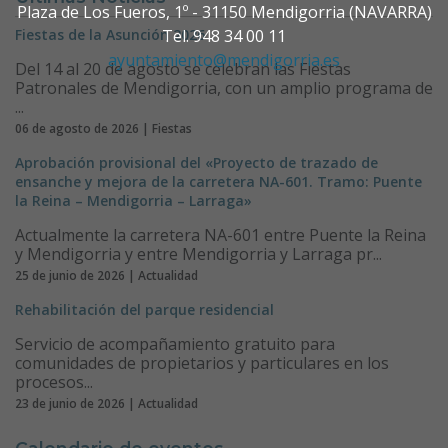
Plaza de Los Fueros, 1º - 31150 Mendigorria (NAVARRA)
Fiestas de la Asunción 2026
Tel. 948 34 00 11
ayuntamiento@mendigorria.es
Del 14 al 20 de agosto se celebran las Fiestas
Patronales de Mendigorria, con un amplio programa de
...
06 de agosto de 2026 | Fiestas
Aprobación provisional del «Proyecto de trazado de
ensanche y mejora de la carretera NA-601. Tramo: Puente
la Reina – Mendigorria – Larraga»
Actualmente la carretera NA-601 entre Puente la Reina
y Mendigorria y entre Mendigorria y Larraga pr...
25 de junio de 2026 | Actualidad
Rehabilitación del parque residencial
Servicio de acompañamiento gratuito para
comunidades de propietarios y particulares en los
procesos...
23 de junio de 2026 | Actualidad