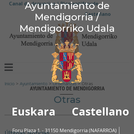
Ayuntamiento de Men
Ayuntamiento de
Ir al contenido
Canal de denuncias |
Plan antifraude
Castellano
Mendigorria /
Mendigorriko Udala
Buscar:
Inicio
>
Ayuntamiento
>
Ordenanzas
>
Otras
Otras
Euskara
Castellano
Foru Plaza 1. - 31150 Mendigorria (NAFARROA)
Últimas Noticias