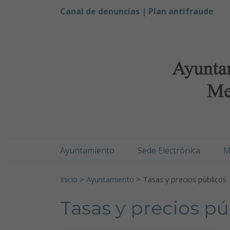
Ayuntamiento de Men
Ir al contenido
Canal de denuncias |
Plan antifraude
Ayuntamiento
Sede Electrónica
M
Buscar:
Inicio
>
Ayuntamiento
>
Tasas y precios públicos
Tasas y precios pú