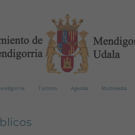
digorria / Mendigorr
endigorria
Turismo
Agenda
Multimedia
blicos