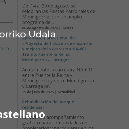
Del 14 al 20 de agosto se
celebran las Fiestas Patronales de
Mendigorria, con un amplio
programa de ...
06 de agosto de 2026 | Fiestas
orriko Udala
Aprobación provisional del
«Proyecto de trazado de ensanche
y mejora de la carretera NA-601.
Tramo: Puente la Reina –
Mendigorria – Larraga»
Actualmente la carretera NA-601
entre Puente la Reina y
Mendigorria y entre Mendigorria
y Larraga pr...
25 de junio de 2026 | Actualidad
Rehabilitación del parque
residencial
astellano
Servicio de acompañamiento
gratuito para comunidades de
propietarios y particulares en los