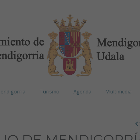
digorria / Mendigorr
endigorria
Turismo
Agenda
Multimedia
UO DE MENDIGORRÍ