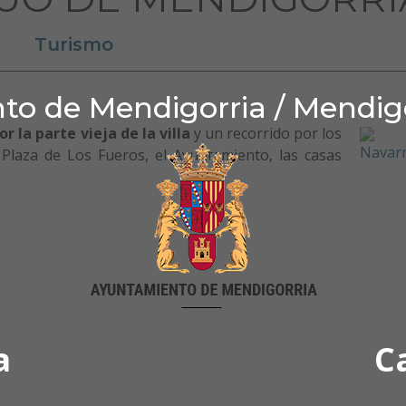
Turismo
o de Mendigorria / Mendig
r la parte vieja de la villa
y un recorrido por los
Plaza de Los Fueros, el Ayuntamiento, las casas
a
C