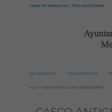
Ayuntamiento de Men
Ir al contenido
Canal de denuncias |
Plan antifraude
Ayuntamiento
Sede Electrónica
M
Buscar:
Inicio
>
CASCO ANTIGUO DE MENDIGORRÍA
CASCO ANTIG