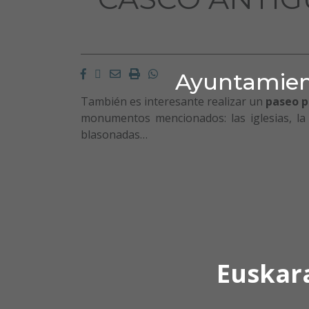
Facebook
Twitter
Email
Imprimir
Whatsapp
Ayuntamient
También es interesante realizar un
paseo po
monumentos mencionados: las iglesias, la 
blasonadas…
Euskar