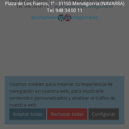
Plaza de Los Fueros, 1º - 31150 Mendigorria (NAVARRA)
Plaza de Los Fueros, 1º - 31150 Mendigorria (NAVARRA)
Tel. 948 34 00 11
ayuntamiento@mendigorria.es
Tel. 948 34 00 11
ayuntamiento@mendigorria.es
Usamos cookies para mejorar su experiencia de
navegación en nuestra web, para mostrarle
contenidos personalizados y analizar el tráfico de
nuestra web.
Aceptar todas
Rechazar todas
Configurar