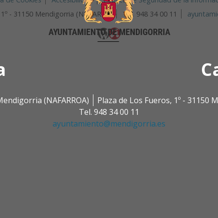
, 1º - 31150 Mendigorria (NAVARRA)
Tel. 948 34 00 11
ayuntami
a
C
0 Mendigorria (NAFARROA)
Plaza de Los Fueros, 1º - 31150
Tel. 948 34 00 11
ayuntamiento@mendigorria.es