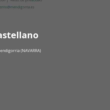
ento@mendigorria.es
astellano
 Mendigorria (NAVARRA)