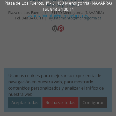
Plaza de Los Fueros, 1º - 31150 Mendigorria (NAVARRA)
Aviso de privacidad
Tel. 948 34 00 11
Plaza de Los Fueros, 1º - 31150 Mendigorria (NAVARRA)
ayuntamiento@mendigorria.es
Tel. 948 34 00 11
ayuntamiento@mendigorria.es
Usamos cookies para mejorar su experiencia de
navegación en nuestra web, para mostrarle
contenidos personalizados y analizar el tráfico de
nuestra web.
Aceptar todas
Rechazar todas
Configurar