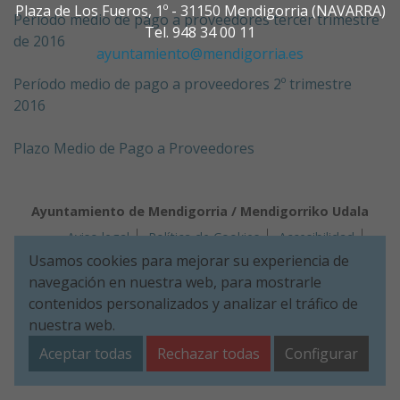
Plaza de Los Fueros, 1º - 31150 Mendigorria (NAVARRA)
Período medio de pago a proveedores tercer trimestre
Tel. 948 34 00 11
de 2016
ayuntamiento@mendigorria.es
Período medio de pago a proveedores 2º trimestre
2016
Plazo Medio de Pago a Proveedores
Ayuntamiento de Mendigorria / Mendigorriko Udala
Aviso legal
Política de Cookies
Accesibilidad
Política de Seguridad de la información
Usamos cookies para mejorar su experiencia de
Aviso de privacidad
navegación en nuestra web, para mostrarle
Plaza de Los Fueros, 1º - 31150 Mendigorria (NAVARRA)
contenidos personalizados y analizar el tráfico de
Tel. 948 34 00 11
ayuntamiento@mendigorria.es
nuestra web.
Aceptar todas
Rechazar todas
Configurar