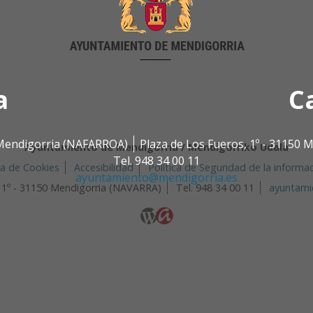
a
C
0 Mendigorria (NAFARROA)
Plaza de Los Fueros, 1º - 31150
Ayuntamiento de Mendigorria / Mendigorriko Udala
Tel. 948 34 00 11
ca de Cookies
Accesibilidad
Política de Seguridad de la informa
ayuntamiento@mendigorria.es
, 1º - 31150 Mendigorria (NAVARRA)
Tel. 948 34 00 11
ayuntami