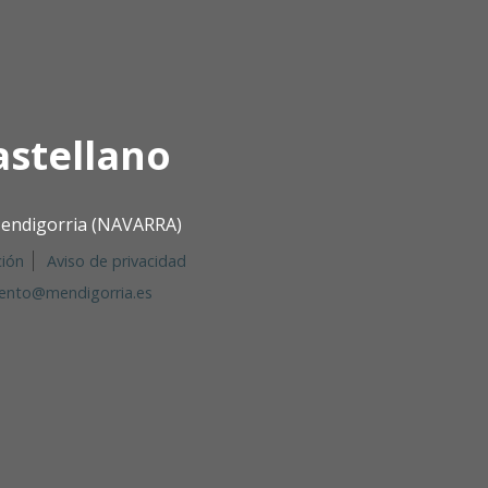
astellano
 Mendigorria (NAVARRA)
ción
Aviso de privacidad
ento@mendigorria.es