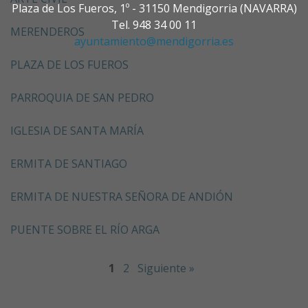
Plaza de Los Fueros, 1º - 31150 Mendigorria (NAVARRA)
Tel. 948 34 00 11
MERENDEROS
ayuntamiento@mendigorria.es
PLAZA DE LOS FUEROS
PARROQUIA DE SAN PEDRO
IGLESIA DE SANTA MARÍA
ERMITA DE SANTIAGO
ERMITA DE NUESTRA SEÑORA DE ANDIÓN
PUENTE SOBRE EL RÍO ARGA
1
2
Siguiente »