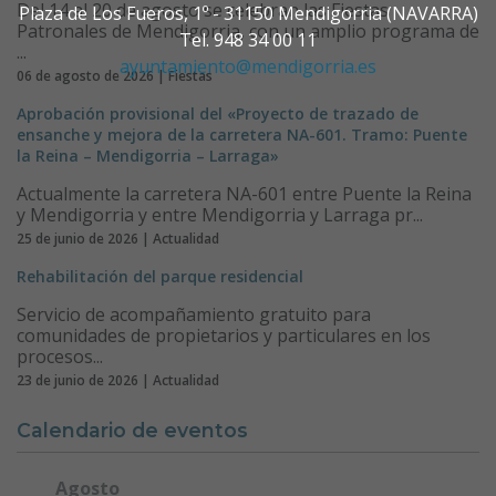
Del 14 al 20 de agosto se celebran las Fiestas
Plaza de Los Fueros, 1º - 31150 Mendigorria (NAVARRA)
Patronales de Mendigorria, con un amplio programa de
Tel. 948 34 00 11
...
ayuntamiento@mendigorria.es
06 de agosto de 2026 | Fiestas
Aprobación provisional del «Proyecto de trazado de
ensanche y mejora de la carretera NA-601. Tramo: Puente
la Reina – Mendigorria – Larraga»
Actualmente la carretera NA-601 entre Puente la Reina
y Mendigorria y entre Mendigorria y Larraga pr...
25 de junio de 2026 | Actualidad
Rehabilitación del parque residencial
Servicio de acompañamiento gratuito para
comunidades de propietarios y particulares en los
procesos...
23 de junio de 2026 | Actualidad
Calendario de eventos
Agosto