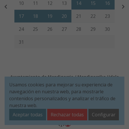
10
11
12
13
14
15
16
17
18
19
20
21
22
23
24
25
26
27
28
29
30
31
Ayuntamiento de Mendigorria / Mendigorriko Udala
Usamos cookies para mejorar su experiencia de
Aviso legal
Política de Cookies
Accesibilidad
Política de Seguridad de la información
navegación en nuestra web, para mostrarle
Aviso de privacidad
contenidos personalizados y analizar el tráfico de
nuestra web.
Plaza de Los Fueros, 1º - 31150 Mendigorria (NAVARRA)
Tel. 948 34 00 11
ayuntamiento@mendigorria.es
Aceptar todas
Rechazar todas
Configurar