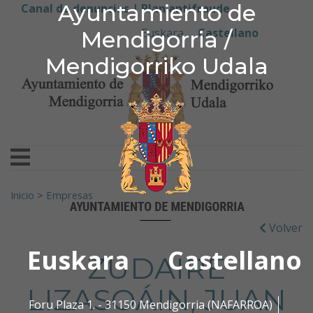
Ayuntamiento de Men
Ayuntamiento de
Ir al contenido
Canal de denuncias |
Plan antifraude
Euskara
Castellano
Mendigorria /
Mendigorriko Udala
Buscar:
Inicio
>
Empresas
Volver
Euskara
Castellano
ZUDAIRE
LIZASOÁIN, JUAN
Foru Plaza 1. - 31150 Mendigorria (NAFARROA)