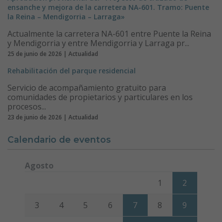
ensanche y mejora de la carretera NA-601. Tramo: Puente
la Reina – Mendigorria – Larraga»
Actualmente la carretera NA-601 entre Puente la Reina
y Mendigorria y entre Mendigorria y Larraga pr...
25 de junio de 2026 | Actualidad
Rehabilitación del parque residencial
Servicio de acompañamiento gratuito para
comunidades de propietarios y particulares en los
procesos...
23 de junio de 2026 | Actualidad
Calendario de eventos
Agosto
Lunes
Martes
Miércoles
Jueves
Viernes
Sábado
Domi
1
2
3
4
5
6
7
8
9