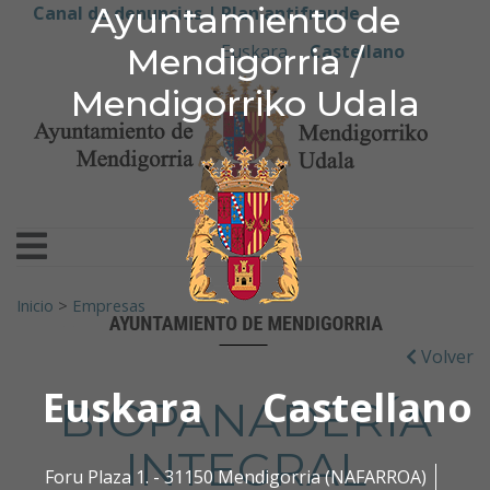
Ayuntamiento de Men
Ayuntamiento de
Ir al contenido
Canal de denuncias |
Plan antifraude
Euskara
Castellano
Mendigorria /
Mendigorriko Udala
Buscar:
Inicio
>
Empresas
Volver
Euskara
Castellano
BIOPANADERÍA
INTEGRAL
Foru Plaza 1. - 31150 Mendigorria (NAFARROA)