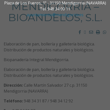
MENDIGORRÍA –
Plaza de Los Fueros, 1º - 31150 Mendigorria (NAVARRA)
Tel. 948 34 00 11
BIOANDELOS, S.L.
ayuntamiento@mendigorria.es
Facebook
Twitter
Email
Impri
W
Elaboración de pan, bollería y galletería biológica.
Distribución de productos naturales y biológicos.
Biopanadería Integral Mendigorria.
Elaboración de pan, bollería y galletería biológica.
Distribución de productos naturales y biológicos.
Dirección:
Calle Martín Salvador 27 c.p. 31150
Mendigorria (NAVARRA)
Teléfono:
948 34 31 87 / 948 34 12 92