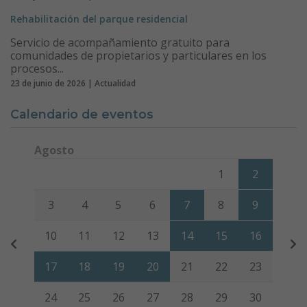
Rehabilitación del parque residencial
Servicio de acompañamiento gratuito para
comunidades de propietarios y particulares en los
procesos...
23 de junio de 2026 | Actualidad
Calendario de eventos
Agosto
Lunes
Martes
Miércoles
Jueves
Viernes
Sábado
Domi
1
2
3
4
5
6
7
8
9
10
11
12
13
14
15
16
17
18
19
20
21
22
23
24
25
26
27
28
29
30