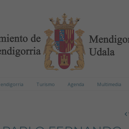
digorria / Mendigorr
endigorria
Turismo
Agenda
Multimedia