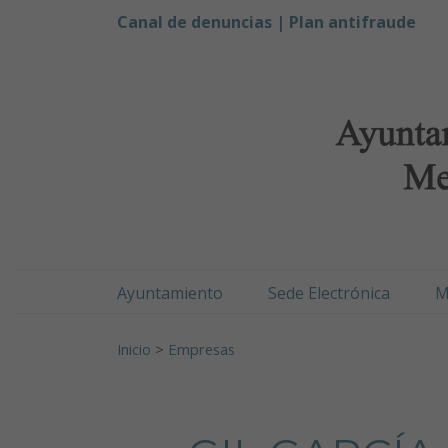
Ayuntamiento de Men
Ir al contenido
Canal de denuncias |
Plan antifraude
Ayuntamiento
Sede Electrónica
M
Buscar:
Inicio
>
Empresas