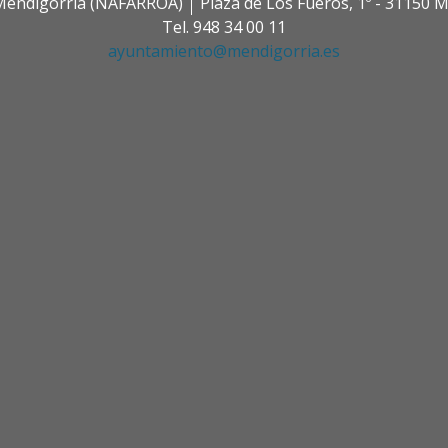
0 Mendigorria (NAFARROA)
Plaza de Los Fueros, 1º - 31150
Tel. 948 34 00 11
ayuntamiento@mendigorria.es