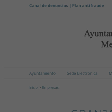
Ayuntamiento de Men
Ir al contenido
Canal de denuncias |
Plan antifraude
Ayuntamiento
Sede Electrónica
M
Buscar:
Inicio
>
Empresas