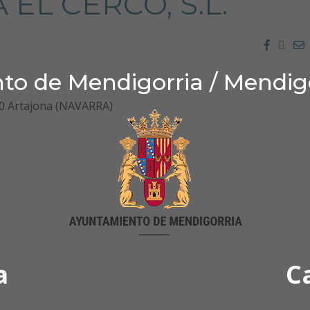
EL CERCO, S.L.
Facebo
Twit
E
o de Mendigorria / Mendig
40 Artajona (NAVARRA)
a
C