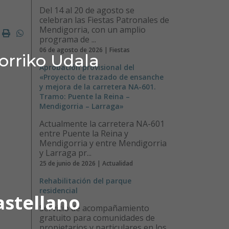
Del 14 al 20 de agosto se
celebran las Fiestas Patronales de
Mendigorria, con un amplio
ok
ter
mail
Imprimir
Whatsapp
programa de ...
06 de agosto de 2026 | Fiestas
orriko Udala
Aprobación provisional del
«Proyecto de trazado de ensanche
y mejora de la carretera NA-601.
Tramo: Puente la Reina –
Mendigorria – Larraga»
Actualmente la carretera NA-601
entre Puente la Reina y
Mendigorria y entre Mendigorria
y Larraga pr...
25 de junio de 2026 | Actualidad
Rehabilitación del parque
residencial
astellano
Servicio de acompañamiento
gratuito para comunidades de
propietarios y particulares en los