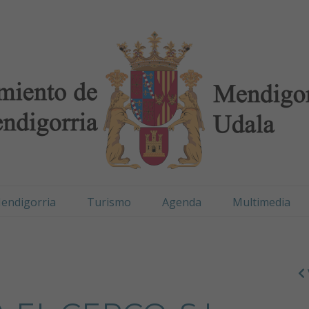
digorria / Mendigorr
endigorria
Turismo
Agenda
Multimedia