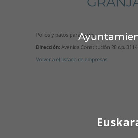
GRANJA 
Ayuntamient
Pollos y patos para carne.
Dirección:
Avenida Constitución 28 c.p. 311
Volver a el listado de empresas
Euskar