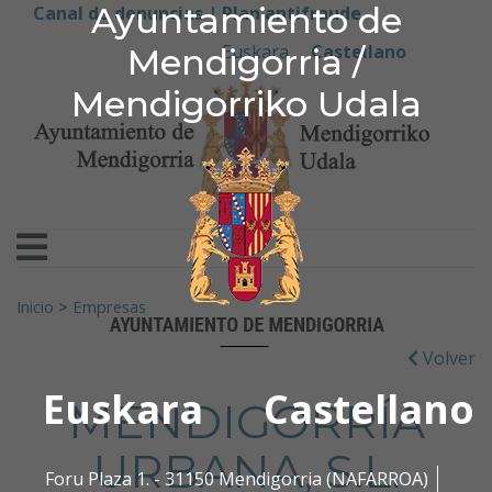
Ayuntamiento de Men
Ayuntamiento de
Ir al contenido
Canal de denuncias |
Plan antifraude
Euskara
Castellano
Mendigorria /
Mendigorriko Udala
Buscar:
Inicio
>
Empresas
Volver
Euskara
Castellano
MENDIGORRÍA
URBANA, S.L.
Foru Plaza 1. - 31150 Mendigorria (NAFARROA)