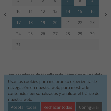
3
4
5
6
7
8
9
10
11
12
13
14
15
16
17
18
19
20
21
22
23
24
25
26
27
28
29
30
31
Ayuntamiento de Mendigorria / Mendigorriko Udala
Usamos cookies para mejorar su experiencia de
Aviso legal
Política de Cookies
Accesibilidad
Política de Seguridad de la información
navegación en nuestra web, para mostrarle
Aviso de privacidad
contenidos personalizados y analizar el tráfico de
nuestra web.
Plaza de Los Fueros, 1º - 31150 Mendigorria (NAVARRA)
Tel. 948 34 00 11
ayuntamiento@mendigorria.es
Aceptar todas
Rechazar todas
Configurar