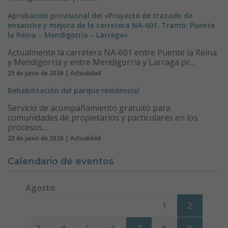
Aprobación provisional del «Proyecto de trazado de
ensanche y mejora de la carretera NA-601. Tramo: Puente
la Reina – Mendigorria – Larraga»
Actualmente la carretera NA-601 entre Puente la Reina
y Mendigorria y entre Mendigorria y Larraga pr...
25 de junio de 2026 | Actualidad
Rehabilitación del parque residencial
Servicio de acompañamiento gratuito para
comunidades de propietarios y particulares en los
procesos...
23 de junio de 2026 | Actualidad
Calendario de eventos
Agosto
Lunes
Martes
Miércoles
Jueves
Viernes
Sábado
Domi
1
2