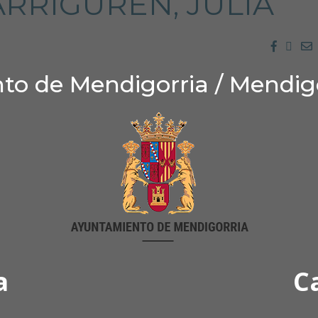
ARRIGUREN, JULIA
Facebo
Twit
E
o de Mendigorria / Mendig
a
C