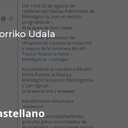
Del 14 al 20 de agosto se
celebran las Fiestas Patronales de
Mendigorria, con un amplio
ok
ter
mail
Imprimir
Whatsapp
programa de ...
06 de agosto de 2026 | Fiestas
orriko Udala
Aprobación provisional del
«Proyecto de trazado de ensanche
y mejora de la carretera NA-601.
Tramo: Puente la Reina –
Mendigorria – Larraga»
Actualmente la carretera NA-601
entre Puente la Reina y
Mendigorria y entre Mendigorria
y Larraga pr...
25 de junio de 2026 | Actualidad
Rehabilitación del parque
residencial
astellano
Servicio de acompañamiento
gratuito para comunidades de
propietarios y particulares en los