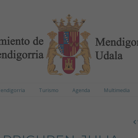
digorria / Mendigorr
endigorria
Turismo
Agenda
Multimedia