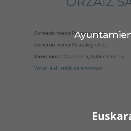
ORZAIZ S
Ayuntamient
Comercio menor Pescado y otros
Comercio menor Pescado y otros
Dirección:
C/ Navarrería, 8 (Mendigorria)
Volver a el listado de empresas
Euskar