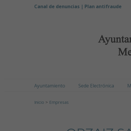
Ayuntamiento de Men
Ir al contenido
Canal de denuncias |
Plan antifraude
Ayuntamiento
Sede Electrónica
M
Buscar:
Inicio
>
Empresas