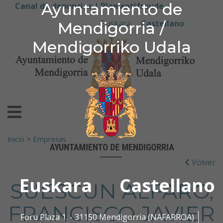
Ayuntamiento de Men
Ayuntamiento de
Ir al contenido
Canal de denuncias |
Plan antifraude
Euskara
Castellano
Mendigorria /
Mendigorriko Udala
Buscar:
Inicio
>
Empresas
Volver
Euskara
Castellano
SUESCUN ALFARO,
FRANCISCO JAVIER
Foru Plaza 1. - 31150 Mendigorria (NAFARROA)