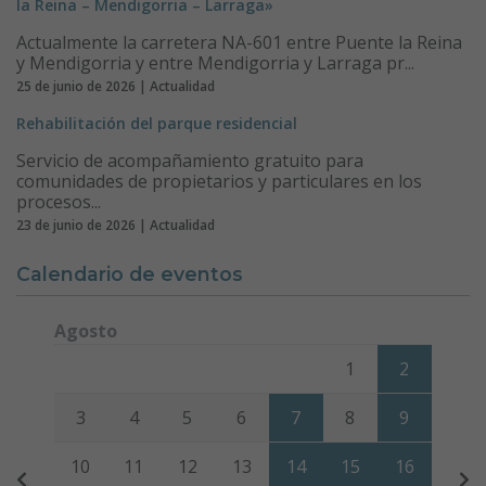
la Reina – Mendigorria – Larraga»
Actualmente la carretera NA-601 entre Puente la Reina
y Mendigorria y entre Mendigorria y Larraga pr...
25 de junio de 2026 | Actualidad
Rehabilitación del parque residencial
Servicio de acompañamiento gratuito para
comunidades de propietarios y particulares en los
procesos...
23 de junio de 2026 | Actualidad
Calendario de eventos
Agosto
Lunes
Martes
Miércoles
Jueves
Viernes
Sábado
Domi
1
2
3
4
5
6
7
8
9
10
11
12
13
14
15
16