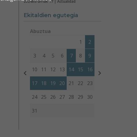
2024ko urriak 17 | Actualidad
Ekitaldien egutegia
Abuztua
Lunes
Martes
Miércoles
Jueves
Viernes
Sábad
1
2
3
4
5
6
7
8
9
10
11
12
13
14
15
16
17
18
19
20
21
22
23
24
25
26
27
28
29
30
31