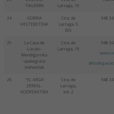
TAILERRA
Larraga, 10
24
GORRIA
Ctra. de
948 34
HESTEBETEAK
Larraga, 5
BIS
25
La Casa de
Ctra. de
948 34
Lúculo–
Larraga, 19
www.luc
Mendigorriko
upategi eta
@bodegaslac
mahastiak
26
“EL ARGA”
Ctra. de
948 34
ZEREAL-
Larraga,
KOOPERATIBA
km. 2