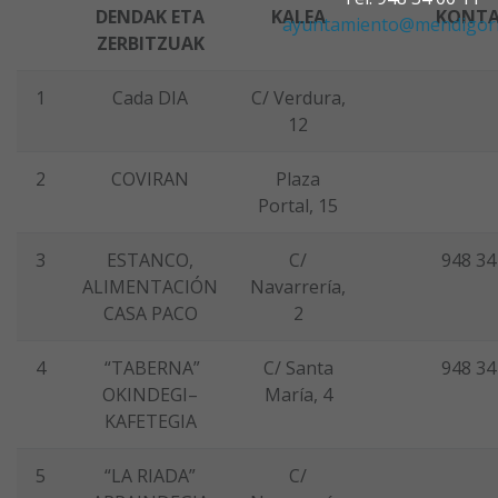
DENDAK ETA
KALEA
KONT
ayuntamiento@mendigorr
ZERBITZUAK
1
Cada DIA
C/ Verdura,
12
2
COVIRAN
Plaza
Portal, 15
3
ESTANCO,
C/
948 34
ALIMENTACIÓN
Navarrería,
CASA PACO
2
4
“TABERNA”
C/ Santa
948 34
OKINDEGI–
María, 4
KAFETEGIA
5
“LA RIADA”
C/