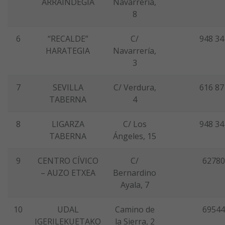
ARRAINDEGIA
Navarrería,
8
6
“RECALDE”
C/
948 34
HARATEGIA
Navarrería,
3
7
SEVILLA
C/ Verdura,
616 87
TABERNA
4
8
LIGARZA
C/ Los
948 34
TABERNA
Ángeles, 15
9
CENTRO CÍVICO
C/
62780
– AUZO ETXEA
Bernardino
Ayala, 7
10
UDAL
Camino de
69544
IGERILEKUETAKO
la Sierra, 2