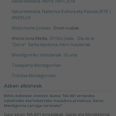
Xaloa telebista. Herriz herri 2018
Xaloa telebista. Nafarroa Kultura eta Paisaia 2018 |
ANDELUS
Motorhome Jonkies.
Drom irudiak.
Ahora zona Media.
2015ko Jaiak
.
Día de la
“Zorra”
Santa Apolonia. Herri Inauteriak
Mendigorriko txistulariak. 10 urte
Txalaparta Mendigorrian
Trikitixa Mendigorrian
Azken albisteak
Behin-behinean onesten duena “NA-601 errepidea
zabaltzeko eta hobetzeko trazadura proiektua, Gares-
Mendigorria-Larraga tarterako”
Gaur egun, NA-601 errepideak, Gares eta Mendigorria