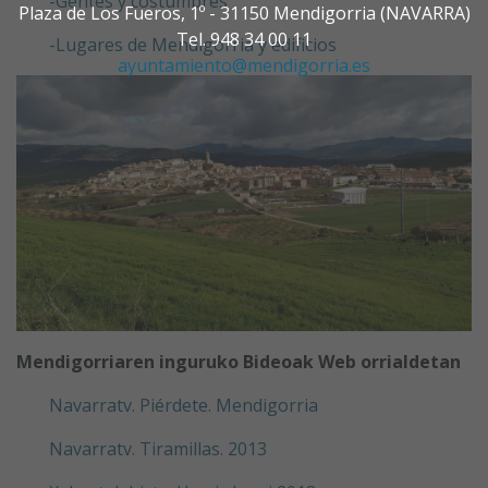
-Gentes y costumbres
Plaza de Los Fueros, 1º - 31150 Mendigorria (NAVARRA)
Tel. 948 34 00 11
-Lugares de Mendigorria y edificios
ayuntamiento@mendigorria.es
Mendigorriaren inguruko Bideoak Web orrialdetan
Navarratv. Piérdete. Mendigorria
Navarratv. Tiramillas. 2013