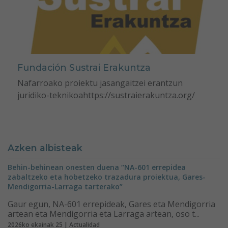
Fundación Sustrai Erakuntza
Nafarroako proiektu jasangaitzei erantzun
juridiko-teknikoahttps://sustraierakuntza.org/
Azken albisteak
Behin-behinean onesten duena “NA-601 errepidea
zabaltzeko eta hobetzeko trazadura proiektua, Gares-
Mendigorria-Larraga tarterako”
Gaur egun, NA-601 errepideak, Gares eta Mendigorria
artean eta Mendigorria eta Larraga artean, oso t...
2026ko ekainak 25 | Actualidad