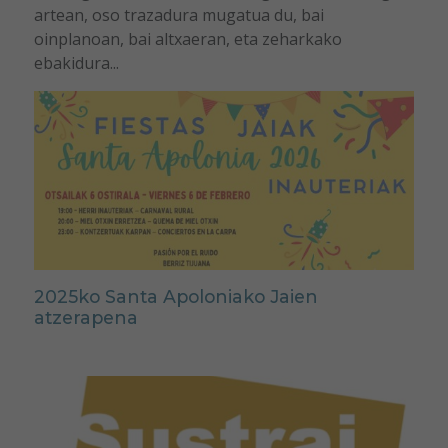
artean, oso trazadura mugatua du, bai
oinplanoan, bai altxaeran, eta zeharkako
ebakidura...
2025ko Santa Apoloniako Jaien
atzerapena