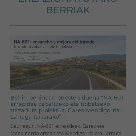
BERRIAK
Behin-behinean onesten duena “NA-601
errepidea zabaltzeko eta hobetzeko
trazadura proiektua, Gares-Mendigorria-
Larraga tarterako”
Gaur egun, NA-601 errepideak, Gares eta
Mendigorria artean eta Mendigorria eta Larraga