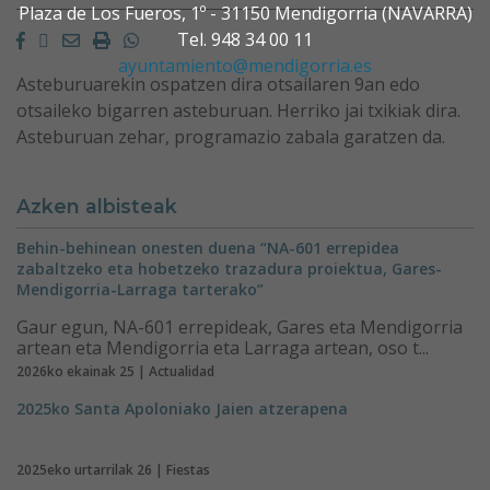
Plaza de Los Fueros, 1º - 31150 Mendigorria (NAVARRA)
Facebook
Twitter
Email
Imprimir
Whatsapp
Tel. 948 34 00 11
ayuntamiento@mendigorria.es
Asteburuarekin ospatzen dira otsailaren 9an edo
otsaileko bigarren asteburuan. Herriko jai txikiak dira.
Asteburuan zehar, programazio zabala garatzen da.
Azken albisteak
Behin-behinean onesten duena “NA-601 errepidea
zabaltzeko eta hobetzeko trazadura proiektua, Gares-
Mendigorria-Larraga tarterako”
Gaur egun, NA-601 errepideak, Gares eta Mendigorria
artean eta Mendigorria eta Larraga artean, oso t...
2026ko ekainak 25 | Actualidad
2025ko Santa Apoloniako Jaien atzerapena
2025eko urtarrilak 26 | Fiestas