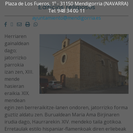
Plaza de Los Fueros, 1º - 31150 Mendigorria (NAVARRA)
Edificios religiosos
Tel. 948 34 00 11
ayuntamiento@mendigorria.es
Facebook
Twitter
Email
Imprimir
Whatsapp
Herriaren
gainaldean
dago;
jatorrizko
parrokia
izan zen, XIII.
mende
hasieran
eraikia. XIX.
mendean
egin zen berreraikitze-lanen ondoren, jatorrizko forma
guztiz aldatu zen. Burualdean Maria Ama Birjinaren
irudia dago, Haurrarekin. XIV. mendeko taila gotikoa.
Erretaulak estilo hispaniar-flamenkoak diren erliebeak