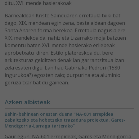
ditu, XVI. mende hasierakoak
Barnealdean Kristo Sainduaren erretaula txiki bat
dago, XIX. mendean egin zena, beste aldean dagoen
Santa Anaren forma berekoa. Erretaula nagusia ere
XIX. mendekoa da, nahiz eta Lizarrako moja batzuen
komentu baten XVI. mende hasierako erliebeak
aprobetxatu diren. Estilo platereskoa du, bere
arkitekturaz gelditzen denak lan garrantzitsua izan
zela esaten digu. Lan hau Gabiriako Pedrori (1580
ingurukoa?) egozten zaio; purpurina eta aluminio
geruza txar bat du gainean.
Azken albisteak
Behin-behinean onesten duena “NA-601 errepidea
zabaltzeko eta hobetzeko trazadura proiektua, Gares-
Mendigorria-Larraga tarterako”
Gaur egun, NA-601 errepideak, Gares eta Mendigorria