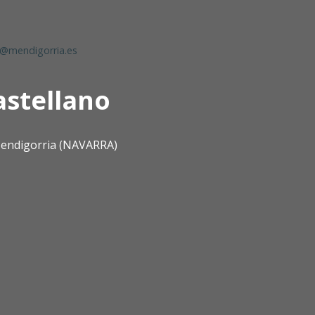
@mendigorria.es
astellano
 Mendigorria (NAVARRA)