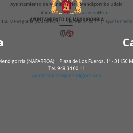
Ayuntamiento de Mendigorria / Mendigorriko Udala
Informazioaren segurtasun-politika
 31150 Mendigorria (NAFARROA)
Tel. 948 34 00 11
ayuntamiento
a
C
0 Mendigorria (NAFARROA)
Plaza de Los Fueros, 1º - 31150
Tel. 948 34 00 11
ayuntamiento@mendigorria.es