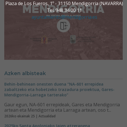
Plaza de Los Fueros, 1º - 31150 Mendigorria (NAVARRA)
Tel. 948 34 00 11
ayuntamiento@mendigorria.es
Azken albisteak
Behin-behinean onesten duena “NA-601 errepidea
zabaltzeko eta hobetzeko trazadura proiektua, Gares-
Mendigorria-Larraga tarterako”
Gaur egun, NA-601 errepideak, Gares eta Mendigorria
artean eta Mendigorria eta Larraga artean, oso t...
2026ko ekainak 25 | Actualidad
2025ko Santa Apoloniako Jaien atzerapena