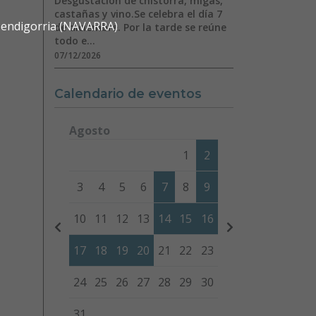
Desgustación de chistorra, migas,
castañas y vino.Se celebra el día 7
 Mendigorria (NAVARRA)
de diciembre. Por la tarde se reúne
todo e...
07/12/2026
Calendario de eventos
Agosto
Lunes
Martes
Miércoles
Jueves
Viernes
Sábad
1
2
3
4
5
6
7
8
9
10
11
12
13
14
15
16
17
18
19
20
21
22
23
24
25
26
27
28
29
30
31