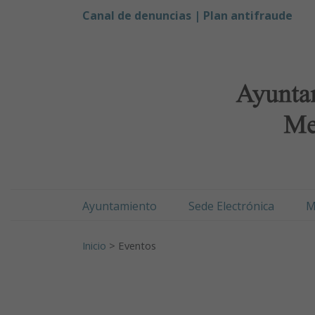
Ayuntamiento de Men
Ir al contenido
Canal de denuncias |
Plan antifraude
Ayuntamiento
Sede Electrónica
M
Buscar:
Inicio
>
Eventos