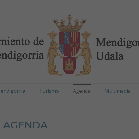
digorria / Mendigorr
(Página actual)
endigorria
Turismo
Agenda
Multimedia
AGENDA