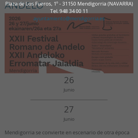
ANDELO
Plaza de Los Fueros, 1º - 31150 Mendigorria (NAVARRA)
Tel. 948 34 00 11
ayuntamiento@mendigorria.es
26
Junio
27
Junio
Mendigorria se convierte en escenario de otra época