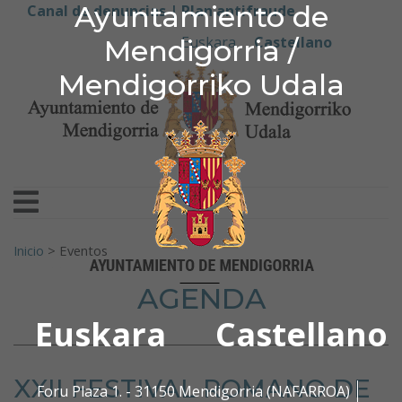
Ayuntamiento de Men
Ayuntamiento de
Ir al contenido
Canal de denuncias |
Plan antifraude
Euskara
Castellano
Mendigorria /
Mendigorriko Udala
Buscar:
Inicio
>
Eventos
AGENDA
Euskara
Castellano
XXII FESTIVAL ROMANO DE
Foru Plaza 1. - 31150 Mendigorria (NAFARROA)