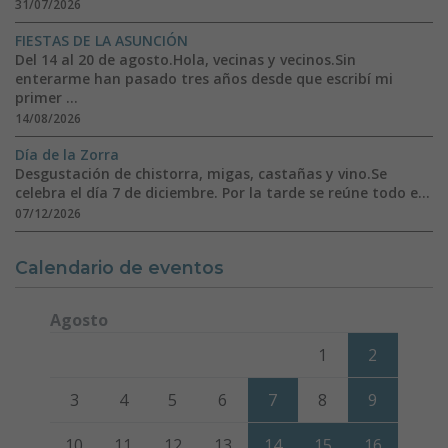
31/07/2026
FIESTAS DE LA ASUNCIÓN
Del 14 al 20 de agosto.Hola, vecinas y vecinos.Sin
enterarme han pasado tres años desde que escribí mi
primer ...
14/08/2026
Día de la Zorra
Desgustación de chistorra, migas, castañas y vino.Se
celebra el día 7 de diciembre. Por la tarde se reúne todo e...
07/12/2026
Calendario de eventos
Agosto
Lunes
Martes
Miércoles
Jueves
Viernes
Sábado
Domi
1
2
3
4
5
6
7
8
9
10
11
12
13
14
15
16