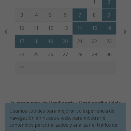
1
2
3
4
5
6
7
8
9
10
11
12
13
14
15
16
17
18
19
20
21
22
23
24
25
26
27
28
29
30
31
Ayuntamiento de Mendigorria / Mendigorriko Udala
Usamos cookies para mejorar su experiencia de
Aviso legal
Política de Cookies
Accesibilidad
Política de Seguridad de la información
navegación en nuestra web, para mostrarle
Aviso de privacidad
contenidos personalizados y analizar el tráfico de