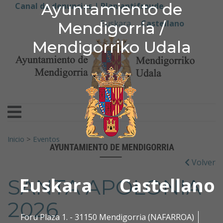
Ayuntamiento de Men
Ayuntamiento de
Ir al contenido
Canal de denuncias |
Plan antifraude
Euskara
Castellano
Mendigorria /
Mendigorriko Udala
Buscar:
Inicio
>
Eventos
Volver
Euskara
Castellano
SANTA APOLONIA
2026
Foru Plaza 1. - 31150 Mendigorria (NAFARROA)