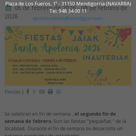
Plaza de Los Fueros, 1º - 31150 Mendigorria (NAVARRA)
06 de febrero de 2026 - 08 de febrero de
Tel. 948 34 00 11
2026
ayuntamiento@mendigorria.es
Facebook
Twitter
Email
Imprimir
Whatsapp
Fiestas
|
Se celebran en fin de semana ,
el segundo fin de
semana de febrero
. Son las fiestas “pequeñas “ de la
localidad. Durante el fin de semana se desarrolla un
extenso programa de actividades.