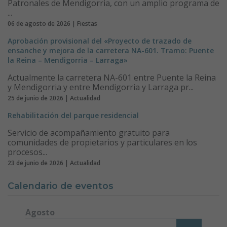
Patronales de Mendigorria, con un amplio programa de
...
06 de agosto de 2026 | Fiestas
Aprobación provisional del «Proyecto de trazado de
ensanche y mejora de la carretera NA-601. Tramo: Puente
la Reina – Mendigorria – Larraga»
Actualmente la carretera NA-601 entre Puente la Reina
y Mendigorria y entre Mendigorria y Larraga pr...
25 de junio de 2026 | Actualidad
Rehabilitación del parque residencial
Servicio de acompañamiento gratuito para
comunidades de propietarios y particulares en los
procesos...
23 de junio de 2026 | Actualidad
Calendario de eventos
Agosto
Lunes
Martes
Miércoles
Jueves
Viernes
Sábado
Domi