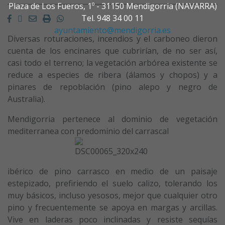
Plaza de Los Fueros, 1º - 31150 Mendigorria (NAVARRA)
Facebook
Twitter
Email
Imprimir
Whatsapp
Tel. 948 34 00 11
ayuntamiento@mendigorria.es
Diversas roturaciones, incendios y el carboneo dieron
cuenta de los encinares que cubrirían, de no ser así,
casi todo el terreno; la vegetación arbórea existente se
reduce a especies de ribera (álamos y chopos) y a
pinares de repoblación (pino alepo y negro de
Australia).
Mendigorria pertenece al dominio de vegetación
mediterranea con predominio del carrascal
ibérico de pino carrasco en medio de un paisaje
estepizado, prefiriendo el suelo calizo, tolerando los
muy básicos, incluso yesosos, mejor que cualquier otro
pino y frecuentemente se apoya en margas y arcillas.
Vive en laderas poco inclinadas y resiste sequías