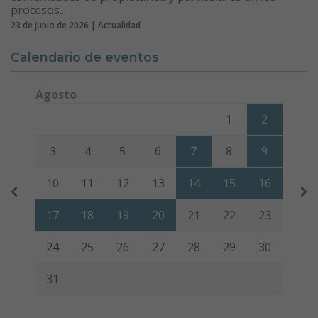
procesos...
23 de junio de 2026 | Actualidad
Calendario de eventos
Agosto
Lunes
Martes
Miércoles
Jueves
Viernes
Sábado
Domi
1
2
3
4
5
6
7
8
9
10
11
12
13
14
15
16
17
18
19
20
21
22
23
24
25
26
27
28
29
30
31