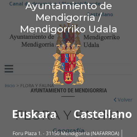
Ayuntamiento de Men
Ayuntamiento de
Ir al contenido
Canal de denuncias |
Plan antifraude
Castellano
Mendigorria /
Mendigorriko Udala
Buscar:
Inicio
>
FLORA Y FAUNA
Volver
Euskara
Castellano
FLORA Y FAUNA
Geografía
Foru Plaza 1. - 31150 Mendigorria (NAFARROA)