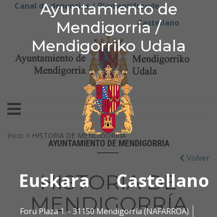
Ayuntamiento de Men
Ayuntamiento de
Ir al contenido
Canal de denuncias |
Plan antifraude
Castellano
Mendigorria /
Mendigorriko Udala
Buscar:
Inicio
>
HISTORIA DE MENDIGORRÍA
Volver
Euskara
Castellano
HISTORIA DE
MENDIGORRÍA
Foru Plaza 1. - 31150 Mendigorria (NAFARROA)