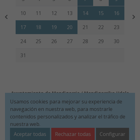
10
11
12
13
14
15
16
17
18
19
20
21
22
23
24
25
26
27
28
29
30
31
Ayuntamiento de Mendigorria / Mendigorriko Udala
Usamos cookies para mejorar su experiencia de
Aviso legal
Política de Cookies
Accesibilidad
Política de Seguridad de la información
navegación en nuestra web, para mostrarle
Aviso de privacidad
contenidos personalizados y analizar el tráfico de
nuestra web.
Plaza de Los Fueros, 1º - 31150 Mendigorria (NAVARRA)
Tel. 948 34 00 11
ayuntamiento@mendigorria.es
Aceptar todas
Rechazar todas
Configurar