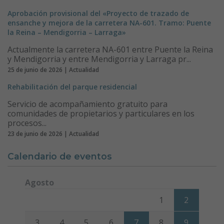
Aprobación provisional del «Proyecto de trazado de
ensanche y mejora de la carretera NA-601. Tramo: Puente
la Reina – Mendigorria – Larraga»
Actualmente la carretera NA-601 entre Puente la Reina
y Mendigorria y entre Mendigorria y Larraga pr...
25 de junio de 2026 | Actualidad
Rehabilitación del parque residencial
Servicio de acompañamiento gratuito para
comunidades de propietarios y particulares en los
procesos...
23 de junio de 2026 | Actualidad
Calendario de eventos
Agosto
Lunes
Martes
Miércoles
Jueves
Viernes
Sábado
Domi
1
2
3
4
5
6
7
8
9