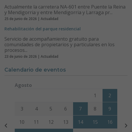
Actualmente la carretera NA-601 entre Puente la Reina
y Mendigorria y entre Mendigorria y Larraga pr...
25 de junio de 2026 | Actualidad
Rehabilitación del parque residencial
Servicio de acompañamiento gratuito para
comunidades de propietarios y particulares en los
procesos...
23 de junio de 2026 | Actualidad
Calendario de eventos
Agosto
Lunes
Martes
Miércoles
Jueves
Viernes
Sábado
Domi
1
2
3
4
5
6
7
8
9
10
11
12
13
14
15
16