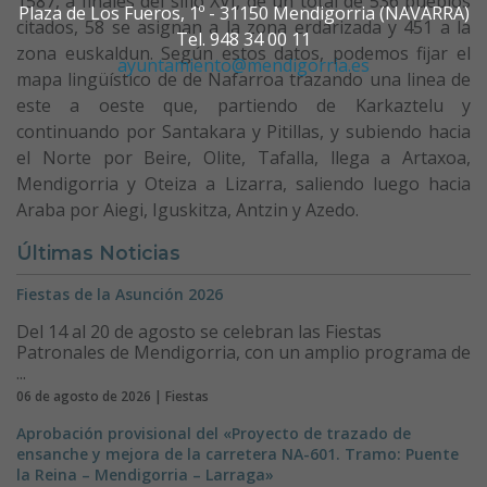
1587, a finales del siflo XVI, de un total de 536 pueblos
Plaza de Los Fueros, 1º - 31150 Mendigorria (NAVARRA)
citados, 58 se asignan a la zona erdarizada y 451 a la
Tel. 948 34 00 11
zona euskaldun. Según estos datos, podemos fijar el
ayuntamiento@mendigorria.es
mapa lingüístico de de Nafarroa trazando una linea de
este a oeste que, partiendo de Karkaztelu y
continuando por Santakara y Pitillas, y subiendo hacia
el Norte por Beire, Olite, Tafalla, llega a Artaxoa,
Mendigorria y Oteiza a Lizarra, saliendo luego hacia
Araba por Aiegi, Iguskitza, Antzin y Azedo.
Últimas Noticias
Fiestas de la Asunción 2026
Del 14 al 20 de agosto se celebran las Fiestas
Patronales de Mendigorria, con un amplio programa de
...
06 de agosto de 2026 | Fiestas
Aprobación provisional del «Proyecto de trazado de
ensanche y mejora de la carretera NA-601. Tramo: Puente
la Reina – Mendigorria – Larraga»