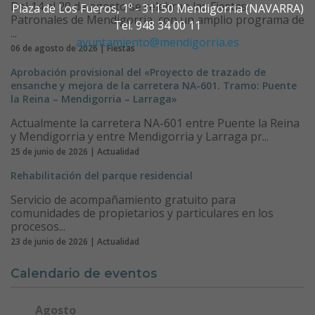
Del 14 al 20 de agosto se celebran las Fiestas
Plaza de Los Fueros, 1º - 31150 Mendigorria (NAVARRA)
Patronales de Mendigorria, con un amplio programa de
Tel. 948 34 00 11
...
ayuntamiento@mendigorria.es
06 de agosto de 2026 | Fiestas
Aprobación provisional del «Proyecto de trazado de
ensanche y mejora de la carretera NA-601. Tramo: Puente
la Reina – Mendigorria – Larraga»
Actualmente la carretera NA-601 entre Puente la Reina
y Mendigorria y entre Mendigorria y Larraga pr...
25 de junio de 2026 | Actualidad
Rehabilitación del parque residencial
Servicio de acompañamiento gratuito para
comunidades de propietarios y particulares en los
procesos...
23 de junio de 2026 | Actualidad
Calendario de eventos
Agosto