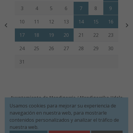
3
4
5
6
7
8
9
10
11
12
13
14
15
16
17
18
19
20
21
22
23
24
25
26
27
28
29
30
31
Ayuntamiento de Mendigorria / Mendigorriko Udala
Usamos cookies para mejorar su experiencia de
Aviso legal
Política de Cookies
Accesibilidad
Política de Seguridad de la información
navegación en nuestra web, para mostrarle
Aviso de privacidad
contenidos personalizados y analizar el tráfico de
nuestra web.
Plaza de Los Fueros, 1º - 31150 Mendigorria (NAVARRA)