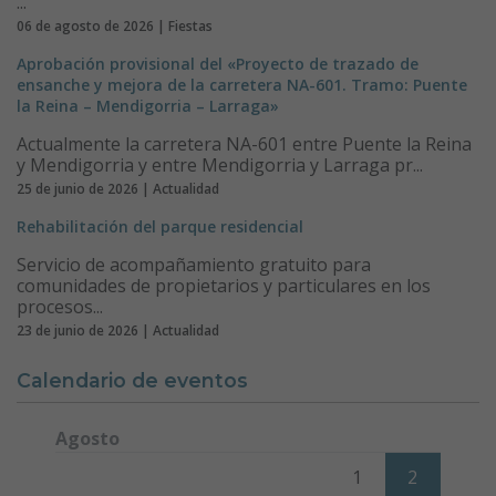
...
06 de agosto de 2026 | Fiestas
Aprobación provisional del «Proyecto de trazado de
ensanche y mejora de la carretera NA-601. Tramo: Puente
la Reina – Mendigorria – Larraga»
Actualmente la carretera NA-601 entre Puente la Reina
y Mendigorria y entre Mendigorria y Larraga pr...
25 de junio de 2026 | Actualidad
Rehabilitación del parque residencial
Servicio de acompañamiento gratuito para
comunidades de propietarios y particulares en los
procesos...
23 de junio de 2026 | Actualidad
Calendario de eventos
Agosto
Lunes
Martes
Miércoles
Jueves
Viernes
Sábado
Domi
1
2