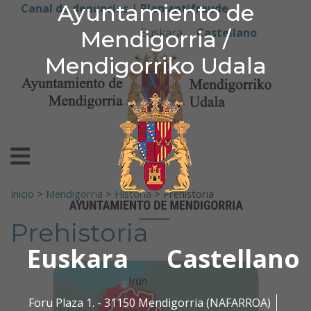
Ayuntamiento de Men
Ayuntamiento de
Ir al contenido
Canal de denuncias |
Plan antifraude
Euskara
Castellano
Mendigorria /
Mendigorriko Udala
Buscar:
Inicio
>
Mendigorria
>
Historia
>
Prehistoria
Prehistoria
Euskara
Castellano
Foru Plaza 1. - 31150 Mendigorria (NAFARROA)