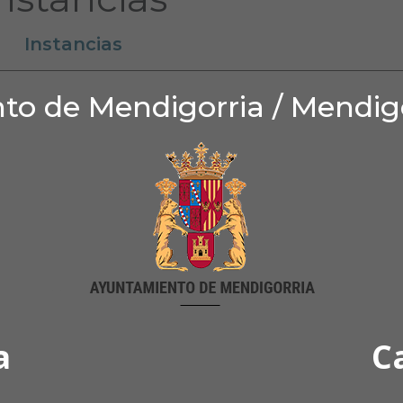
Instancias
o de Mendigorria / Mendig
a
C