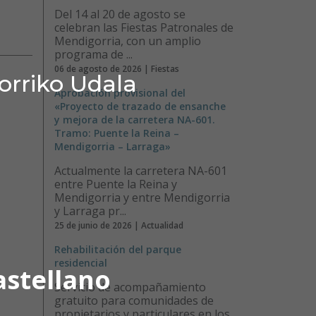
Del 14 al 20 de agosto se
celebran las Fiestas Patronales de
Mendigorria, con un amplio
programa de ...
06 de agosto de 2026 | Fiestas
orriko Udala
Aprobación provisional del
«Proyecto de trazado de ensanche
y mejora de la carretera NA-601.
Tramo: Puente la Reina –
Mendigorria – Larraga»
Actualmente la carretera NA-601
entre Puente la Reina y
Mendigorria y entre Mendigorria
y Larraga pr...
25 de junio de 2026 | Actualidad
Rehabilitación del parque
residencial
astellano
Servicio de acompañamiento
gratuito para comunidades de
propietarios y particulares en los