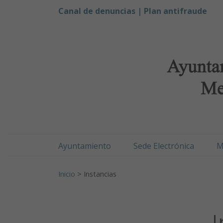
Ayuntamiento de Men
Ir al contenido
Canal de denuncias |
Plan antifraude
Ayuntamiento
Sede Electrónica
M
Buscar:
Inicio
>
Instancias
I