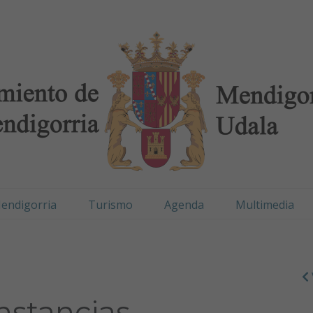
digorria / Mendigorr
endigorria
Turismo
Agenda
Multimedia
nstancias