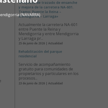
«Proyecto de trazado de ensanche
y mejora de la carretera NA-601.
Tramo: Puente la Reina –
 Mendigorria (NAVARRA)
Mendigorria – Larraga»
Actualmente la carretera NA-601
entre Puente la Reina y
Mendigorria y entre Mendigorria
y Larraga pr...
25 de junio de 2026 | Actualidad
Rehabilitación del parque
residencial
Servicio de acompañamiento
gratuito para comunidades de
propietarios y particulares en los
,
procesos...
e
23 de junio de 2026 | Actualidad