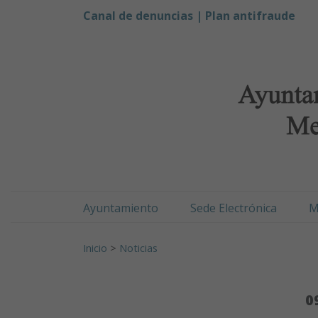
Ayuntamiento de Men
Ir al contenido
Canal de denuncias |
Plan antifraude
Ayuntamiento
Sede Electrónica
M
Buscar:
Inicio
>
Noticias
0