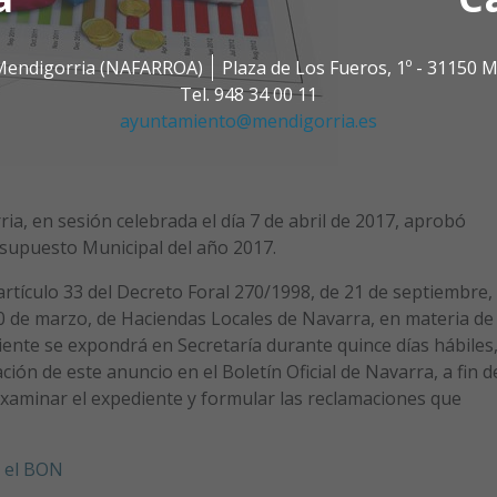
0 Mendigorria (NAFARROA)
Plaza de Los Fueros, 1º - 31150
Tel. 948 34 00 11
ayuntamiento@mendigorria.es
a, en sesión celebrada el día 7 de abril de 2017, aprobó
esupuesto Municipal del año 2017.
rtículo 33 del Decreto Foral 270/1998, de 21 de septiembre,
10 de marzo, de Haciendas Locales de Navarra, en materia de
iente se expondrá en Secretaría durante quince días hábiles
ción de este anuncio en el Boletín Oficial de Navarra, a fin d
xaminar el expediente y formular las reclamaciones que
n el BON