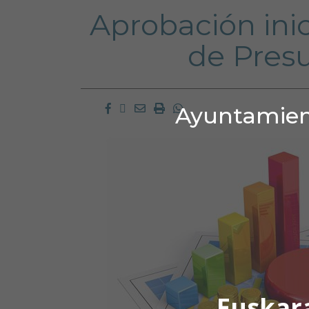
Aprobación inic
de Pres
Facebook
Twitter
Email
Imprimir
Whatsapp
Ayuntamient
Euskar