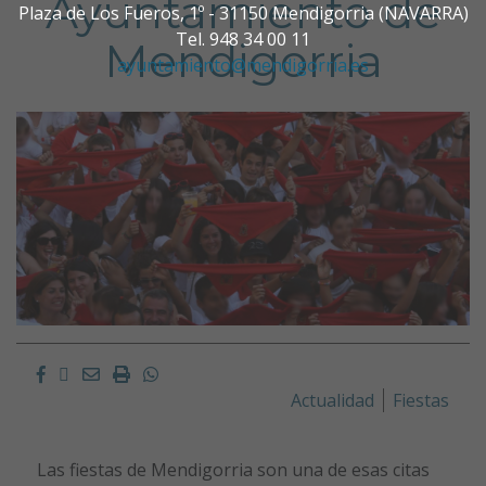
Ayuntamiento de
Plaza de Los Fueros, 1º - 31150 Mendigorria (NAVARRA)
Tel. 948 34 00 11
Mendigorria
ayuntamiento@mendigorria.es
Facebook
Twitter
Email
Imprimir
Whatsapp
Actualidad
Fiestas
Las fiestas de Mendigorria son una de esas citas