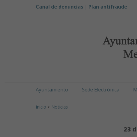
Ayuntamiento de Men
Ir al contenido
Canal de denuncias |
Plan antifraude
Ayuntamiento
Sede Electrónica
M
Buscar:
Inicio
>
Noticias
23 d