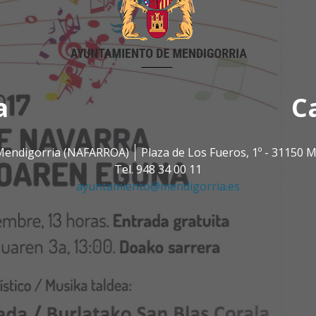
a
C
0 Mendigorria (NAFARROA)
Plaza de Los Fueros, 1º - 31150
Tel. 948 34 00 11
ayuntamiento@mendigorria.es