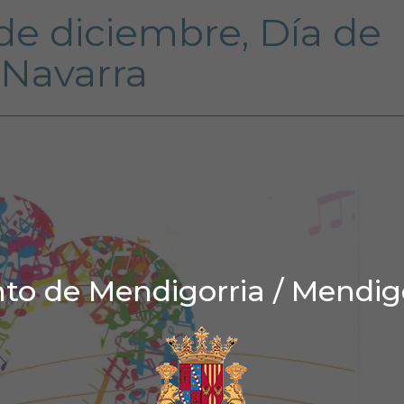
de diciembre, Día de
Navarra
o de Mendigorria / Mendig