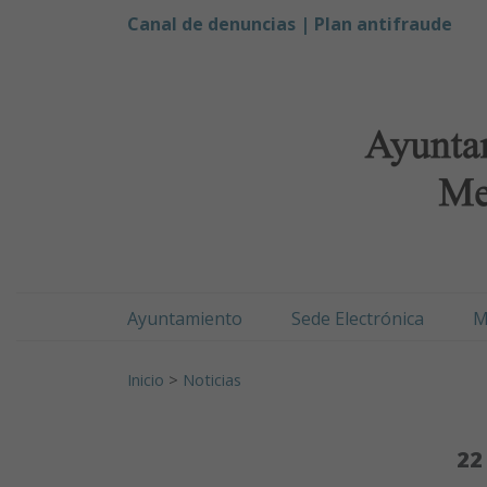
Ayuntamiento de Men
Ir al contenido
Canal de denuncias |
Plan antifraude
Ayuntamiento
Sede Electrónica
M
Buscar:
Inicio
>
Noticias
22