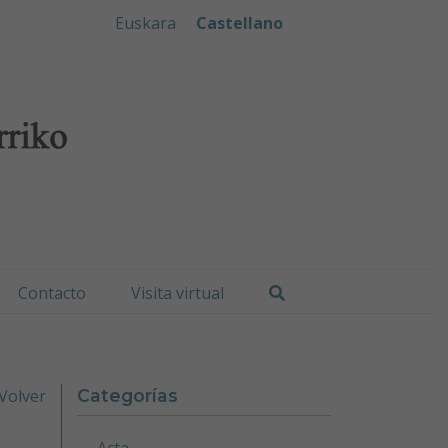
iko Udala
Euskara
Castellano
Buscar
Contacto
Visita virtual
Volver
Categorías
Acta