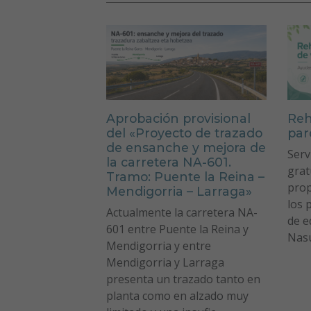
Aprobación provisional
Reh
del «Proyecto de trazado
par
de ensanche y mejora de
Serv
la carretera NA-601.
grat
Tramo: Puente la Reina –
prop
Mendigorria – Larraga»
los 
Actualmente la carretera NA-
de e
601 entre Puente la Reina y
Nasu
Mendigorria y entre
Mendigorria y Larraga
presenta un trazado tanto en
planta como en alzado muy