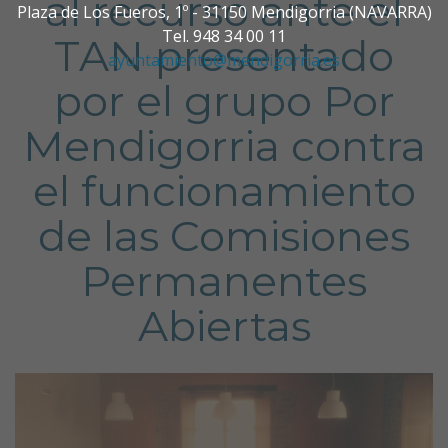
al recurso ante el
Plaza de Los Fueros, 1º - 31150 Mendigorria (NAVARRA)
Tel. 948 34 00 11
TAN presentado
ayuntamiento@mendigorria.es
por el grupo Por
Mendigorria contra
el funcionamiento
de las Comisiones
Permanentes
Abiertas