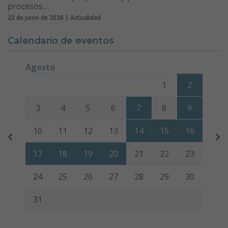
procesos...
23 de junio de 2026 | Actualidad
Calendario de eventos
Agosto
Lunes
Martes
Miércoles
Jueves
Viernes
Sábado
Domi
1
2
3
4
5
6
7
8
9
10
11
12
13
14
15
16
17
18
19
20
21
22
23
24
25
26
27
28
29
30
31