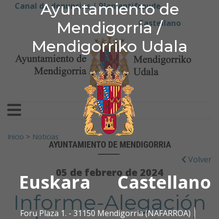
Ayuntamiento de Men
Ayuntamiento de
Ir al contenido
Canal de denuncias |
Plan antifraude
Castellano
Mendigorria /
Mendigorriko Udala
Buscar:
Inicio
>
Noticias
Volver
05 de febrero de 2024
Euskara
Castellano
Informe-Alegación
Foru Plaza 1. - 31150 Mendigorria (NAFARROA)