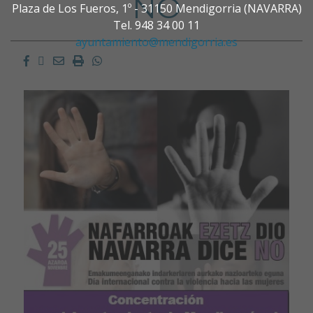
NO
Plaza de Los Fueros, 1º - 31150 Mendigorria (NAVARRA)
Tel. 948 34 00 11
ayuntamiento@mendigorria.es
Facebook
Twitter
Email
Imprimir
Whatsapp