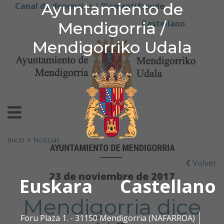
Ayuntamiento de Men
Ayuntamiento de
Ir al contenido
Canal de denuncias |
Plan antifraude
Castellano
Mendigorria /
Mendigorriko Udala
Buscar:
Inicio
>
Noticias
Volver
23 de noviembre de 2017
Euskara
Castellano
Mendigorria dice
Foru Plaza 1. - 31150 Mendigorria (NAFARROA)