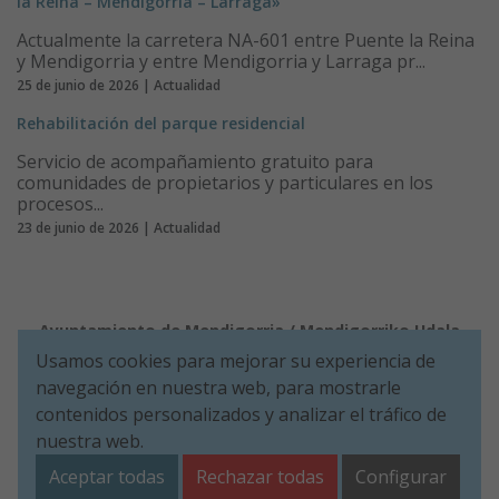
la Reina – Mendigorria – Larraga»
Actualmente la carretera NA-601 entre Puente la Reina
y Mendigorria y entre Mendigorria y Larraga pr...
25 de junio de 2026 | Actualidad
Rehabilitación del parque residencial
Servicio de acompañamiento gratuito para
comunidades de propietarios y particulares en los
procesos...
23 de junio de 2026 | Actualidad
Ayuntamiento de Mendigorria / Mendigorriko Udala
Usamos cookies para mejorar su experiencia de
Aviso legal
Política de Cookies
Accesibilidad
navegación en nuestra web, para mostrarle
Política de Seguridad de la información
Aviso de privacidad
contenidos personalizados y analizar el tráfico de
nuestra web.
Plaza de Los Fueros, 1º - 31150 Mendigorria (NAVARRA)
Tel. 948 34 00 11
ayuntamiento@mendigorria.es
Aceptar todas
Rechazar todas
Configurar