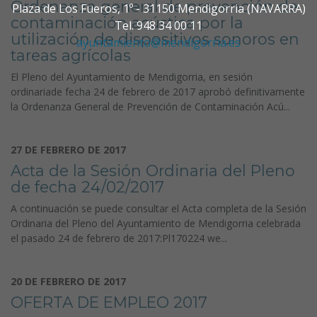
Ordenanza general de prevención de
Plaza de Los Fueros, 1º - 31150 Mendigorria (NAVARRA)
contaminación acústica por la
Tel. 948 34 00 11
utilización de dispositivos sonoros en
ayuntamiento@mendigorria.es
tareas agrícolas
El Pleno del Ayuntamiento de Mendigorria, en sesión
ordinariade fecha 24 de febrero de 2017 aprobó definitivamente
la Ordenanza General de Prevención de Contaminación Acú...
27 DE FEBRERO DE 2017
Acta de la Sesión Ordinaria del Pleno
de fecha 24/02/2017
A continuación se puede consultar el Acta completa de la Sesión
Ordinaria del Pleno del Ayuntamiento de Mendigorria celebrada
el pasado 24 de febrero de 2017:Pl170224 we...
20 DE FEBRERO DE 2017
OFERTA DE EMPLEO 2017