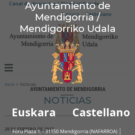
Ayuntamiento de Men
Ayuntamiento de
Ir al contenido
Canal de denuncias |
Plan antifraude
Euskara
Castellano
Mendigorria /
Mendigorriko Udala
Buscar:
Inicio
>
Noticias
NOTICIAS
Euskara
Castellano
28 DE FEBRERO DE 2017
Foru Plaza 1. - 31150 Mendigorria (NAFARROA)