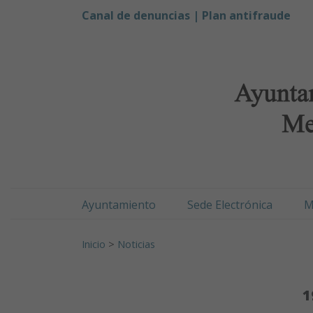
Ayuntamiento de Men
Ir al contenido
Canal de denuncias |
Plan antifraude
Ayuntamiento
Sede Electrónica
M
Buscar:
Inicio
>
Noticias
1