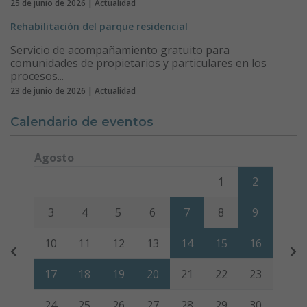
25 de junio de 2026 | Actualidad
Rehabilitación del parque residencial
Servicio de acompañamiento gratuito para
comunidades de propietarios y particulares en los
procesos...
23 de junio de 2026 | Actualidad
Calendario de eventos
Agosto
Lunes
Martes
Miércoles
Jueves
Viernes
Sábado
Domi
1
2
3
4
5
6
7
8
9
10
11
12
13
14
15
16
17
18
19
20
21
22
23
24
25
26
27
28
29
30