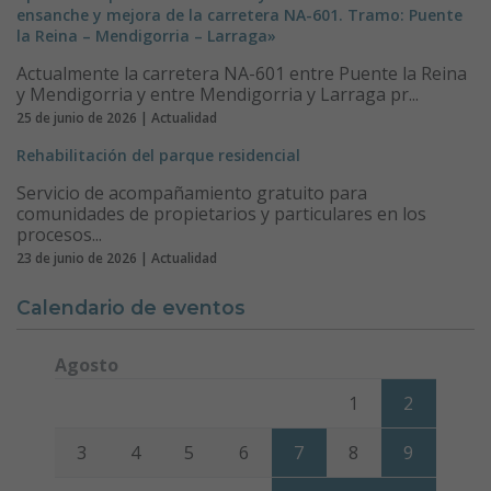
ensanche y mejora de la carretera NA-601. Tramo: Puente
la Reina – Mendigorria – Larraga»
Actualmente la carretera NA-601 entre Puente la Reina
y Mendigorria y entre Mendigorria y Larraga pr...
25 de junio de 2026 | Actualidad
Rehabilitación del parque residencial
Servicio de acompañamiento gratuito para
comunidades de propietarios y particulares en los
procesos...
23 de junio de 2026 | Actualidad
Calendario de eventos
Agosto
Lunes
Martes
Miércoles
Jueves
Viernes
Sábado
Domi
1
2
3
4
5
6
7
8
9