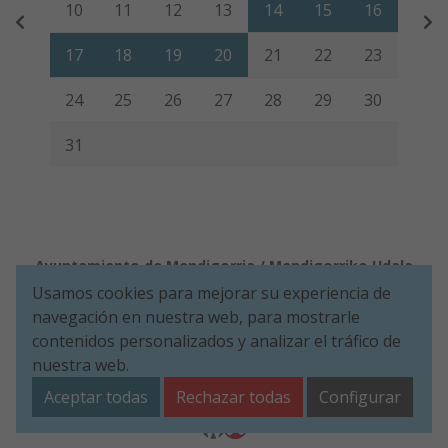
10
11
12
13
14
15
16
17
18
19
20
21
22
23
24
25
26
27
28
29
30
31
Ayuntamiento de Mendigorria / Mendigorriko Udala
Usamos cookies para mejorar su experiencia de
Aviso legal
Política de Cookies
Accesibilidad
Política de Seguridad de la información
navegación en nuestra web, para mostrarle
Aviso de privacidad
contenidos personalizados y analizar el tráfico de
nuestra web.
Plaza de Los Fueros, 1º - 31150 Mendigorria (NAVARRA)
Tel. 948 34 00 11
ayuntamiento@mendigorria.es
Aceptar todas
Rechazar todas
Configurar