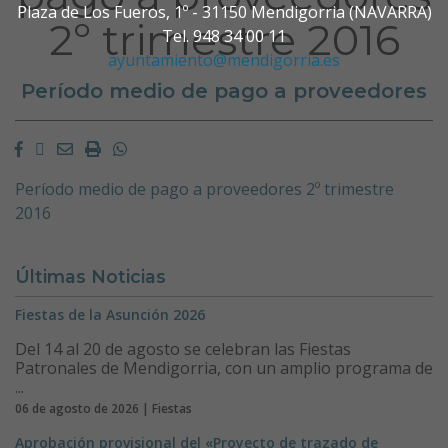
Plaza de Los Fueros, 1º - 31150 Mendigorria (NAVARRA)
2º trimestre 2016
Tel. 948 34 00 11
ayuntamiento@mendigorria.es
Período medio de pago a proveedores
Facebook
Twitter
Email
Imprimir
Whatsapp
Período medio de pago a proveedores 2º trimestre
2016
Últimas Noticias
Fiestas de la Asunción 2026
Del 14 al 20 de agosto se celebran las Fiestas
Patronales de Mendigorria, con un amplio programa de
...
06 de agosto de 2026 | Fiestas
Aprobación provisional del «Proyecto de trazado de