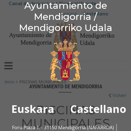
Ayuntamiento de Men
Ayuntamiento de
Ir al contenido
Canal de denuncias |
Plan antifraude
Euskara
Castellano
Mendigorria /
Mendigorriko Udala
Buscar:
Inicio
>
PISCINAS MUNICIPALES
Volver
Euskara
Castellano
PISCINAS
MUNICIPALES
Foru Plaza 1. - 31150 Mendigorria (NAFARROA)