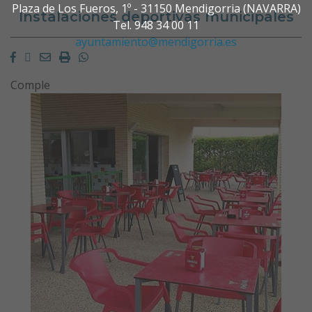
Plaza de Los Fueros, 1º - 31150 Mendigorria (NAVARRA)
Instalaciones deportivas municipales
Tel. 948 34 00 11
ayuntamiento@mendigorria.es
Facebook
Twitter
Email
Imprimir
Whatsapp
Comple