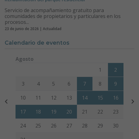
Servicio de acompañamiento gratuito para
comunidades de propietarios y particulares en los
procesos...
23 de junio de 2026 | Actualidad
Calendario de eventos
Agosto
Lunes
Martes
Miércoles
Jueves
Viernes
Sábado
Domi
1
2
3
4
5
6
7
8
9
10
11
12
13
14
15
16
17
18
19
20
21
22
23
24
25
26
27
28
29
30