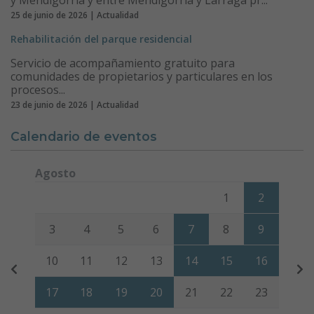
25 de junio de 2026 | Actualidad
Rehabilitación del parque residencial
Servicio de acompañamiento gratuito para
comunidades de propietarios y particulares en los
procesos...
23 de junio de 2026 | Actualidad
Calendario de eventos
Agosto
Lunes
Martes
Miércoles
Jueves
Viernes
Sábado
Domi
1
2
3
4
5
6
7
8
9
10
11
12
13
14
15
16
17
18
19
20
21
22
23