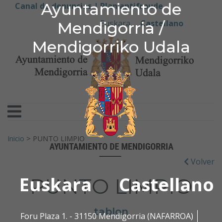
Ayuntamiento de Men
Ayuntamiento de
Ir al contenido
Canal de denuncias |
Plan antifraude
Euskara
Castellano
Mendigorria /
Mendigorriko Udala
Buscar:
Inicio
>
PUNTO LIMPIO
Volver
Euskara
Castellano
PUNTO LIMPIO
tablon
Foru Plaza 1. - 31150 Mendigorria (NAFARROA)