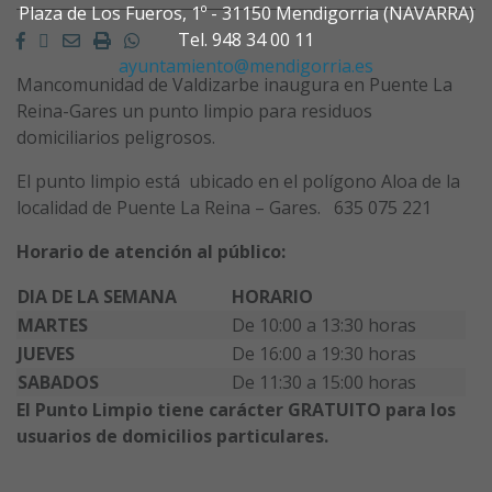
Plaza de Los Fueros, 1º - 31150 Mendigorria (NAVARRA)
Facebook
Twitter
Email
Imprimir
Whatsapp
Tel. 948 34 00 11
ayuntamiento@mendigorria.es
Mancomunidad de Valdizarbe inaugura en Puente La
Reina-Gares un punto limpio para residuos
domiciliarios peligrosos.
El punto limpio está ubicado en el polígono Aloa de la
localidad de Puente La Reina – Gares. 635 075 221
Horario de atención al público:
DIA DE LA SEMANA
HORARIO
MARTES
De 10:00 a 13:30 horas
JUEVES
De 16:00 a 19:30 horas
SABADOS
De 11:30 a 15:00 horas
El Punto Limpio tiene carácter GRATUITO para los
usuarios de domicilios particulares.