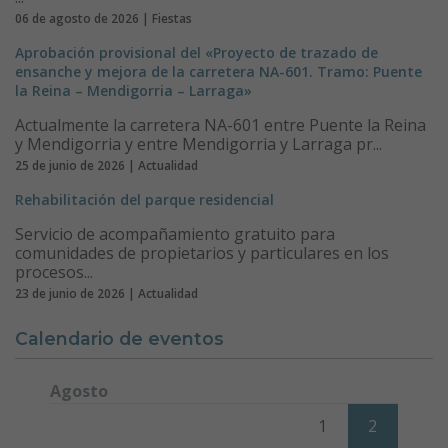
06 de agosto de 2026 | Fiestas
Aprobación provisional del «Proyecto de trazado de
ensanche y mejora de la carretera NA-601. Tramo: Puente
la Reina – Mendigorria – Larraga»
Actualmente la carretera NA-601 entre Puente la Reina
y Mendigorria y entre Mendigorria y Larraga pr...
25 de junio de 2026 | Actualidad
Rehabilitación del parque residencial
Servicio de acompañamiento gratuito para
comunidades de propietarios y particulares en los
procesos...
23 de junio de 2026 | Actualidad
Calendario de eventos
Agosto
Lunes
Martes
Miércoles
Jueves
Viernes
Sábado
Domi
1
2