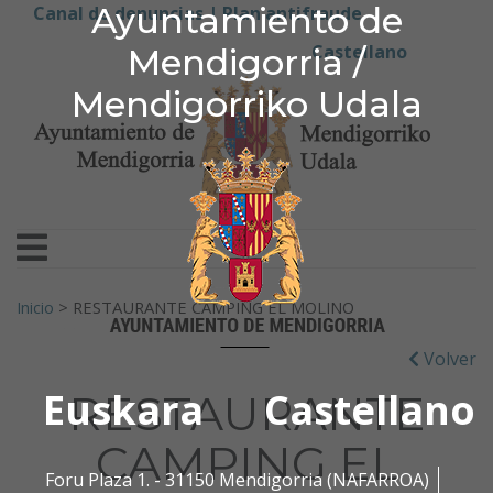
Ayuntamiento de Men
Ayuntamiento de
Ir al contenido
Canal de denuncias |
Plan antifraude
Castellano
Mendigorria /
Mendigorriko Udala
Buscar:
Inicio
>
RESTAURANTE CAMPING EL MOLINO
Volver
Euskara
Castellano
RESTAURANTE
CAMPING EL
Foru Plaza 1. - 31150 Mendigorria (NAFARROA)